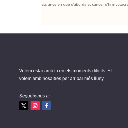
els anys en que s’aborda el càncer s’hi involucra
Volem estar amb tu en els moments difícils. Et
volem amb nosaltres per arribar més lluny.
Segueix-nos a: