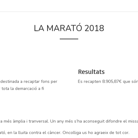
LA MARATÓ 2018
Resultats
destinada a recaptar fons per
Es recapten 8.905,87€ que són
 tota la demarcació a fi
na més àmplia i tranversal. Un any més s’ha aconseguit difondre el missa
tó, en la lluita contra el càncer. Oncolliga us ho agraeix de tot cor.