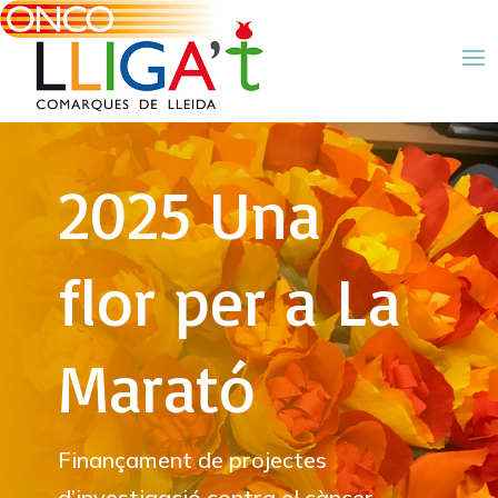
2025 Una
flor per a La
Marató
Finançament de projectes
d’investigació contra el càncer