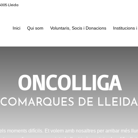
5005 Lleida
Inici
Qui som
Voluntaris, Socis i Donacions
Institucions
ONCOLLIGA
COMARQUES DE LLEIDA
els moments difícils. Et volem amb nosaltres per arribar més l