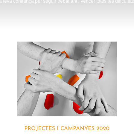
a teva confiança per seguir treballant i vèncer totes les dificultat
PROJECTES I CAMPANYES 2020