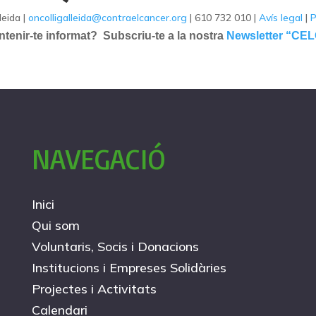
leida |
oncolligalleida@contraelcancer.org
| 610 732 010 |
Avís legal
|
P
tenir-te informat? Subscriu-te a la nostra
Newsletter “CE
NAVEGACIÓ
Inici
Qui som
Voluntaris, Socis i Donacions
Institucions i Empreses Solidàries
Projectes i Activitats
Calendari