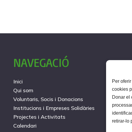
NAVEGACIÓ
Inici
Per oferi
cookies p
Qui som
Donar el 
Voluntaris, Socis i Donacions
processa
Institucions i Empreses Solidàries
identific
Projectes i Activitats
retirar-lo
Calendari