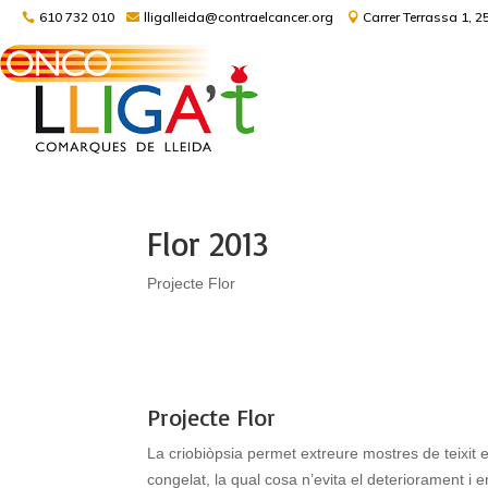
610 732 010
lligalleida@contraelcancer.org
Carrer Terrassa 1, 2
Flor 2013
Projecte Flor
Projecte Flor
La criobiòpsia permet extreure mostres de teixit 
congelat, la qual cosa n’evita el deteriorament i en