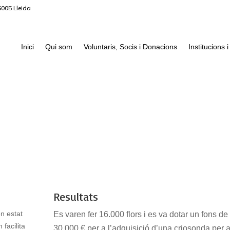
5005 Lleida
Inici
Qui som
Voluntaris, Socis i Donacions
Institucions
Resultats
en estat
Es varen fer 16.000 flors i es va dotar un fons de
 facilita
30.000 € per a l’adquisició d’una criosonda per a