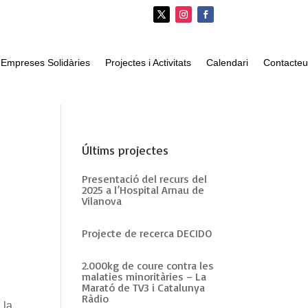
 i Empreses Solidàries
Projectes i Activitats
Calendari
Contacteu
Últims projectes
Presentació del recurs del
2025 a l’Hospital Arnau de
Vilanova
Projecte de recerca DECIDO
2.000kg de coure contra les
malaties minoritàries – La
Marató de TV3 i Catalunya
Ràdio
 la