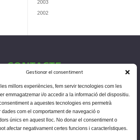
2003
2002
CONTACTE
Gestionar el consentiment
r les millors experiències, fem servir tecnologies com les
Carrer Terrassa 1, 25005 Lleida
er emmagatzemar i/o accedir a la informació del dispositiu.
consentiment a aquestes tecnologies ens permetrà
610 732 010
r dades com el comportament de navegació o
lligalleida@contraelcancer.org
adors únics en aquest lloc. No donar el consentiment o
 pot afectar negativament certes funcions i característiques.