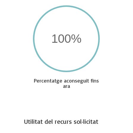
100
%
Percentatge aconseguit fins
ara
Utilitat del recurs sol·licitat