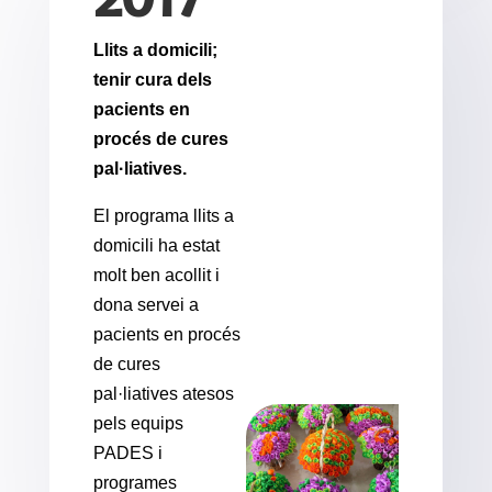
Llits a domicili;
tenir cura dels
pacients en
procés de cures
pal·liatives.
El programa llits a
domicili ha estat
molt ben acollit i
dona servei a
pacients en procés
de cures
pal·liatives atesos
pels equips
PADES i
programes