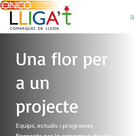
Una flor per
a un
projecte
Equips, estudis i programes
finançats per la campanya des de